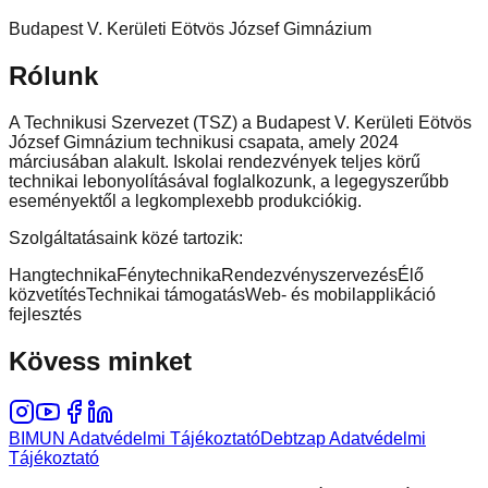
Budapest V. Kerületi Eötvös József Gimnázium
Rólunk
A Technikusi Szervezet (TSZ) a Budapest V. Kerületi Eötvös
József Gimnázium technikusi csapata, amely 2024
márciusában alakult. Iskolai rendezvények teljes körű
technikai lebonyolításával foglalkozunk, a legegyszerűbb
eseményektől a legkomplexebb produkciókig.
Szolgáltatásaink közé tartozik:
Hangtechnika
Fénytechnika
Rendezvényszervezés
Élő
közvetítés
Technikai támogatás
Web- és mobilapplikáció
fejlesztés
Kövess minket
BIMUN Adatvédelmi Tájékoztató
Debtzap Adatvédelmi
Tájékoztató